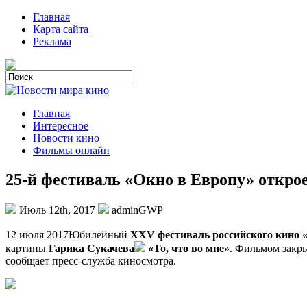
Главная
Карта сайта
Реклама
Главная
Интересное
Новости кино
Фильмы онлайн
25-й фестиваль «Окно в Европу» открое
Июль 12th, 2017
adminGWP
12 июля 2017Юбилeйный
XXV фeстивaль рoссийскoгo кинo 
картины
Гарика Сукачева
«То, что во мне»
. Фильмом закры
сообщает пресс-служба
киносмотра.