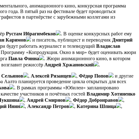
ументального, анимационного кино, конкурсная программа
го года. В пятый раз на фестивале будет проводиться
графистов в партнёрстве с зарубежными коллегами из
сёр
Рустам Ибрагимбеков
. В оценке конкурсных работ ему
ан Каримов
и писатель, публицист и переводчик
Дмитрий
ри будут работать журналист и телеведущий
Владислав
. Программу «Копродукция. Окно в мир» будет оценивать жюри
урга
Павла Финна
. Жюри анимационного кино, в котором
, возглавит режиссёр
Андрей Хржановский
.
 Сельянов
,
Алексей Рязанцев
,
Фёдор Попов
и другие
а Аалто планируется проведение цикла открытых для всех
кова
. В рамках программы «Юбилеи» запланировано
 качестве участников и почётных гостей
Владимир Хотиненко
Шукшина
,
Андрей Смирнов
,
Фёдор Добронравов
,
дий Инин
,
Александр Петров
,
Катерина Шпица
,