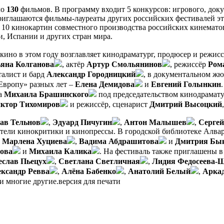
ло
130
фильмов. В программу входит 5 конкурсов: игрового, док
риглашаются фильмы-лауреаты других российских фестивалей это
 10 кинокартин совместного производства российских кинемато
, Испании и других стран мира.
ино в этом году возглавляет кинодраматург, продюсер и режис
яна Колганова
, актёр
Артур Смольянинов
, режиссёр
Ром
талист и бард
Александр Городницкий
, в документальном жю
Европу» разных лет –
Елена Демидова
и
Евгений Голынкин
ра
Михаила Брашинского
под председательством кинодрамат
ктор Тихомиров
и режиссёр, сценарист
Дмитрий Высоцкий
ав Тельнов
,
Эдуард Пичугин
,
Антон Малышев
,
Сергей
тели кинокритики и кинопрессы. В городской библиотеке Алвар
,
Марлена Хуциева
,
Вадима Абдрашитова
и
Дмитрия Бы
нова
и
Михаила Калика
. На фестиваль также приглашены в
еслав Пьецух
,
Светлана Светличная
,
Лидия Федосеева-
ксандр Ревва
,
Алёна Бабенко
,
Анатолий Белый
,
Арка
и многие другие.версия для печати