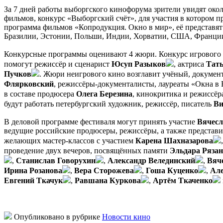
За 7 дней работы выборгского кинофорума зрители увидят око
фильмов, конкурс «Выборгский счёт», для участия в котором п
программа фильмов «Копродукция. Окно в мир», её представят
Бразилии, Эстонии, Польши, Индии, Хорватии, США, Франции
Конкурсные программы оценивают 4 жюри. Конкурс игрового к
помогут режиссёр и сценарист
Юсуп Разыков
, актриса
Тать
Пучков
. Жюри неигрового кино возглавит учёный, докумен
Флярковский
, режиссёры-документалисты, лауреаты «Окна в 
в составе продюсера
Олега Березина
, кинокритика и режиссё
будут работать петербургский художник, режиссёр, писатель
Ви
В деловой программе фестиваля могут принять участие
Вячесл
ведущие российские продюсеры, режиссёры, а также представи
желающих мастер-классов с участием
Карена Шахназарова
проведение двух вечеров, посвящённых памяти
Эльдара Ряза
,
Станислав Говорухин
,
Александр Велединский
,
Вяч
Ирина Розанова
,
Вера Сторожева
,
Гоша Куценко
,
Але
Евгений Ткачук
,
Равшана Куркова
,
Артём Ткаченко
Опубликовано в рубрике
Новости кино