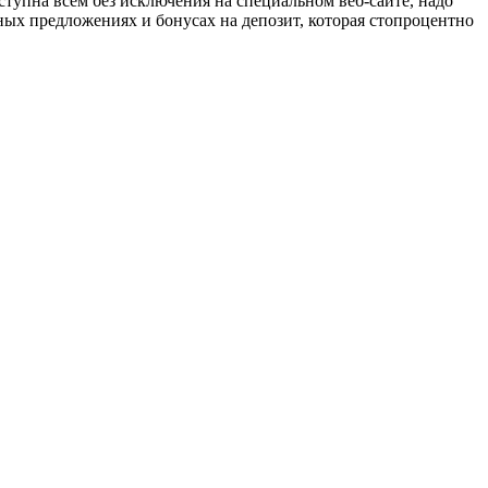
оступна всем без исключения на специальном веб-сайте, надо
ых предложениях и бонусах на депозит, которая стопроцентно