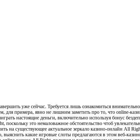
 завершить уже сейчас. Требуется лишь ознакомиться вниматель
 для примера, явно не лишним заметить про то, что online-казин
ыиграть настоящие деньги, включительно используя бонус безде
ht, поскольку это немаловажное обстоятельство чтоб увлекатель
ить на существующее актуальное зеркало казино-онлайн All Rig
 выяснить какие игровые слоты предлагаются в этом веб-казино