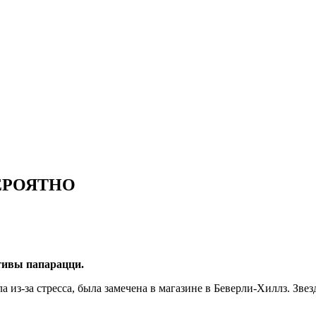
 ВЕРОЯТНО
тивы папарацци.
дела из-за стресса, была замечена в магазине в Беверли-Хиллз. З