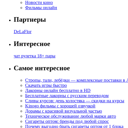
Новости кино
Фильмы онлайн
Партнеры
DeLaFlor
Интересное
чат рулетка 18+ пары
Самое интересное
Стропы, тали, лебёдки — комплексные поставки в
Скачать игры быстро
Лакорны онлайн бесплатно в HD
Бесплатные лакорны с русским переводом
Сливы курсов: день холостяка — скидки на курсы
Kinogo фильмы с хорошей озвучкой
Дорамы с красивой визуальной частью
Техническое обслуживание любой марки авто
Сигареты оптом: бренды под любой спрос
Почему выгодно брать сигареты оптом от 1 блока