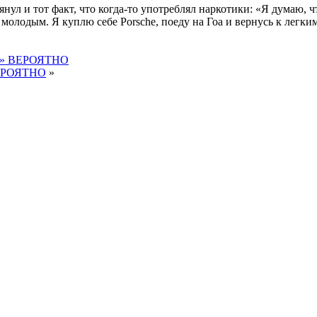
нул и тот факт, что когда-то употреблял наркотики: «Я думаю, чт
ь молодым. Я куплю себе Porsche, поеду на Гоа и вернусь к легки
ым » ВЕРОЯТНО
ВЕРОЯТНО
»