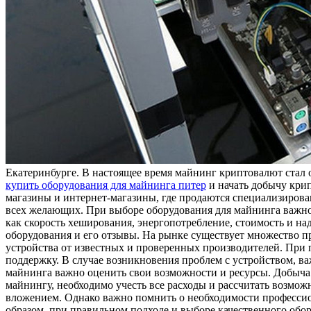
Eкaтeринбургe. В настоящее время майнинг криптовалют стал 
купить оборудования для майнинга питер
и начать добычу крип
магазины и интернет-магазины, где продаются специализирова
всех желающих. При выборе оборудования для майнинга важно 
как скорость хеширования, энергопотребление, стоимость и н
оборудования и его отзывы. На рынке существует множество п
устройства от известных и проверенных производителей. При 
поддержку. В случае возникновения проблем с устройством, в
майнинга важно оценить свои возможности и ресурсы. Добыча 
майнингу, необходимо учесть все расходы и рассчитать возмо
вложением. Однако важно помнить о необходимости профессио
образом, при правильном подходе и выборе качественного обо