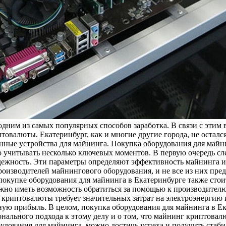
одним из самых популярных способов заработка. В связи с этим
товалюты. Екатеринбург, как и многие другие города, не осталс
нные устройства для майнинга. Покупка оборудования для майн
учитывать несколько ключевых моментов. В первую очередь сле
адежность. Эти параметры определяют эффективность майнинга и
роизводителей майнингового оборудования, и не все из них пре
покупке оборудования для майнинга в Екатеринбурге также сто
ажно иметь возможность обратиться за помощью к производителю
криптовалюты требует значительных затрат на электроэнергию и
жную прибыль. В целом, покупка оборудования для майнинга в 
нального подхода к этому делу и о том, что майнинг криптова
рудования для майнинга, можно достичь успеха и получить ста