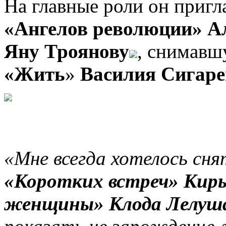
На главные роли он приг
«Ангелов революции»
А
Яну Троянову
, снимавш
«Жить
»
Василия Сигаре
«Мне всегда хотелось сн
«Коротких встреч»
Кир
женщины»
Клода Лелуш