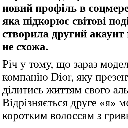
новий профіль в соцмере
яка підкорює світові под
створила другий акаунт в
не схожа.
Річ у тому, що зараз мод
компанію Dior, яку презен
ділитись життям свого аль
Відрізняється друге «я» 
коротким волоссям з грив