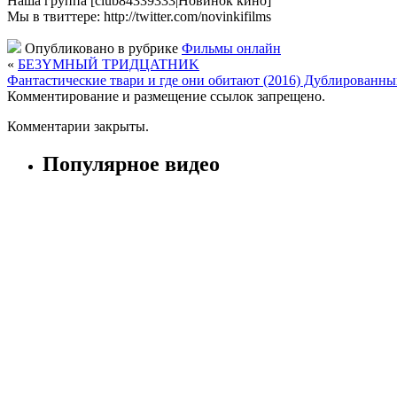
Наша группа [club84339333|Новинок кино]
Мы в твиттере: http://twitter.com/novinkifilms
Опубликовано в рубрике
Фильмы онлайн
«
БE3YMHЫЙ TPИДЦATHИK
Фантастические твари и где они обитают (2016) Дублирован
Комментирование и размещение ссылок запрещено.
Комментарии закрыты.
Популярное видео