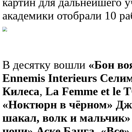
картин для дальнейшего у
академики отобрали 10 ра
В десятку вошли
«Бон во
Ennemis Interieurs Сели
Килеса
,
La Femme et le
T
«Ноктюрн в чёрном» Дж
шакал, волк и мальчик»
ночи» Аске Банга
,
«Все»