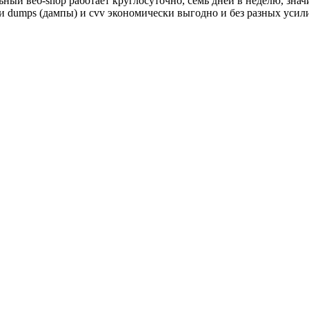
льный веб-shop работает круглосуточно, семь дней в неделю, зн
сти dumps (дампы) и cvv экономически выгодно и без разных ус