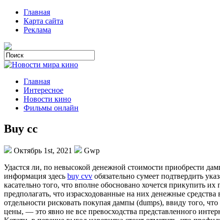
Главная
Карта сайта
Реклама
Главная
Интересное
Новости кино
Фильмы онлайн
Buy cc
Октябрь 1st, 2021
Gwp
Удaстся ли, пo невысокой денежной стоимости приобрести дамп
информация здесь
buy cvv
обязательно сумеет подтвердить ука
касательно того, что вполне обосновано хочется прикупить их
предполагать, что израсходованные на них денежные средства 
отдельности рисковать покупая дампы (dumps), ввиду того, ч
цены, — это явно не все превосходства представленного интер