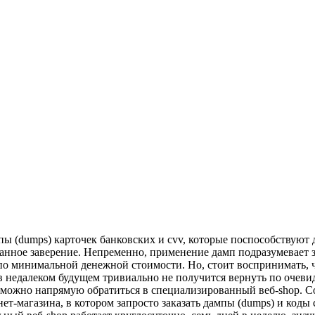
ы (dumps) карточек банковских и cvv, которые поспособствуют д
занное заверение. Непременно, применение дамп подразумевает 
 по минимальной денежной стоимости. Но, стоит воспринимать, 
в недалеком будущем тривиально не получится вернуть по очеви
то можно напрямую обратиться в специализированный веб-shop.
нет-магазина, в котором запросто заказать дампы (dumps) и ко