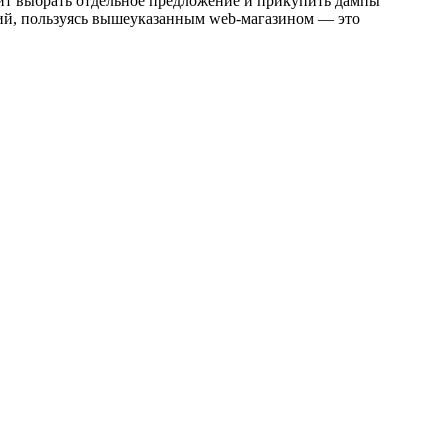
ачит выбрать отдельное предложение и прикупить дампы
илий, пользуясь вышеуказанным web-магазином — это