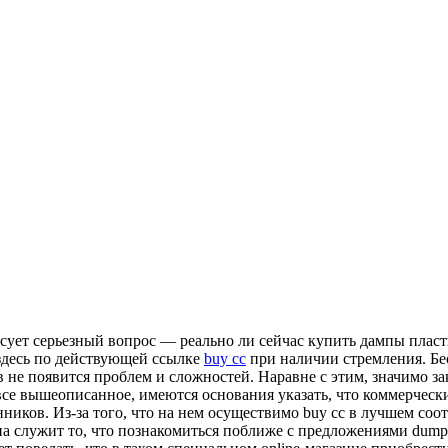
сует серьезный вопрос — реально ли сейчас купить дампы пласт
здесь по действующей ссылке
buy cc
при наличии стремления. Бе
в не появится проблем и сложностей. Наравне с этим, значимо з
все вышеописанное, имеются основания указать, что коммерческ
иков. Из-за того, что на нем осуществимо buy cc в лучшем соот
 служит то, что познакомиться поближе с предложениями dumps 