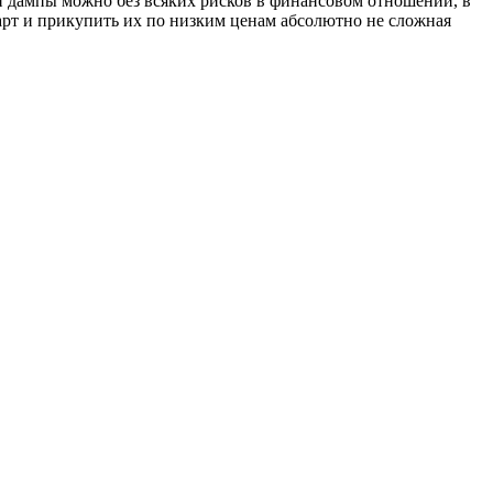
сти дампы можно без всяких рисков в финансовом отношении, в
арт и прикупить их по низким ценам абсолютно не сложная