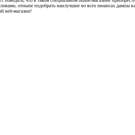
ует поведать, что в таком специальном online-магазине приобре
словами, отныне подобрать наилучшие во всех нюансах дампы к
ый веб-магазин!