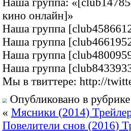
Наша группа: «[club1478
кино онлайн]»
Наша группа [club458661
Наша группа [club466195
Наша группа [club480095
Наша группа [club843393
Мы в твиттере: http://twitt
Опубликовано в рубрик
«
Мясники (2014) Трейле
Повелители снов (2016) Т