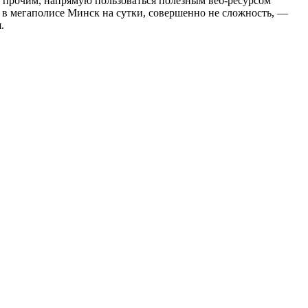
у прочим, напрямую пользоваться полезным веб-ресурсом
ь в мегаполисе Минск на сутки, совершенно не сложность, —
.