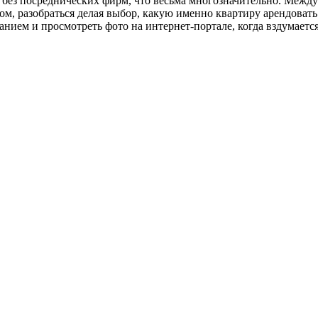
 без посреднических фирм, что весьма многозначительно. Межд
ом, разобраться делая выбор, какую именно квартиру арендоват
ием и просмотреть фото на интернет-портале, когда вздумается