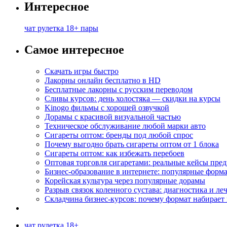
Интересное
чат рулетка 18+ пары
Самое интересное
Скачать игры быстро
Лакорны онлайн бесплатно в HD
Бесплатные лакорны с русским переводом
Сливы курсов: день холостяка — скидки на курсы
Kinogo фильмы с хорошей озвучкой
Дорамы с красивой визуальной частью
Техническое обслуживание любой марки авто
Сигареты оптом: бренды под любой спрос
Почему выгодно брать сигареты оптом от 1 блока
Сигареты оптом: как избежать перебоев
Оптовая торговля сигаретами: реальные кейсы пре
Бизнес-образование в интернете: популярные форм
Корейская культура через популярные дорамы
Разрыв связок коленного сустава: диагностика и ле
Складчина бизнес-курсов: почему формат набирает
чат рулетка 18+