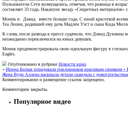
Пользователи Сети возмущались, отмечая, что разница в возра
составляет 33 года. Накануне звезду «Секретных материалов»
Моник и Дэвид вместе больше года. С юной красоткой всеми л
Теа Леони, родившей ему дочь Мадлен Уэст и сына Кида Милл
К слову, после развода в прессе судачили, что Дэвид Духовны 
неожиданно переключился на юных девушек.
Моник продемонстрировала свою идеальную фигуру в стильном б
Eagles.
Опубликовано в рубрике
Новости кино
«
Ирина Билык порадовала поклонников красивым снимком 
Жена Вуди Аллена раскрыла детали скандала с домогательст
Комментирование и размещение ссылок запрещено.
Комментарии закрыты.
Популярное видео