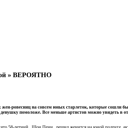
стой » ВЕРОЯТНО
жен-ровесниц на совсем юных старлеток, которые сошли бы и
 девушку помоложе. Все меньше артистов можно увидеть в от
том, что 58-летний Шон Пенн решил женится на юной подруге, ак