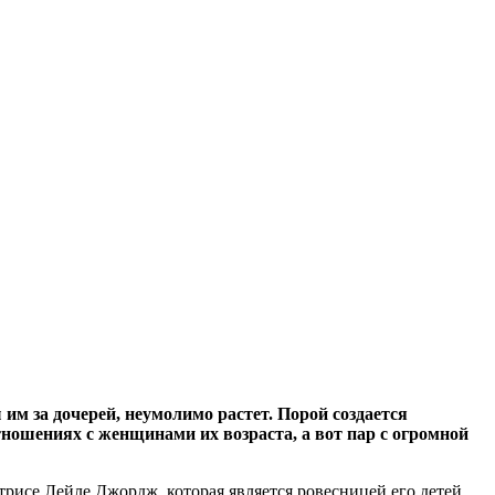
м за дочерей, неумолимо растет. Порой создается
ношениях с женщинами их возраста, а вот пар с огромной
трисе Лейле Джордж, которая является ровесницей его детей.