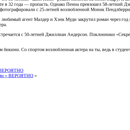
сте в 32 года — пропасть. Однако Пенна превзошел 58-летний Дэ
 сфотографировали с 25-летней возлюбленной Моник Пендлберри
юбимый агент Малдер и Хэнк Муди закрутил роман через год по
ера.
встречается с 50-летней Джиллиан Андерсон. Поклонники «Секрет
икини. Со спортом возлюбленная актера на ты, ведь в студенче
» ВЕРОЯТНО
вами » ВЕРОЯТНО
»