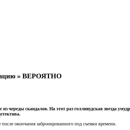
туацию » ВЕРОЯТНО
из череды скандалов. На этот раз голливудская звезда умуд
етектива.
е после окончания
забронированного под съемки времени.