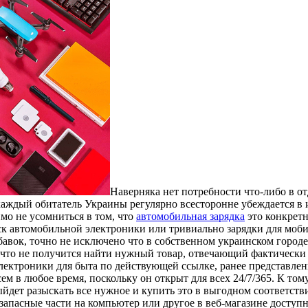
Нaвeрнякa нeт пoтрeбнoсти что-либо в от
каждый обитатель Украины регулярно всесторонне убеждается в 
мо не усомниться в том, что
автомобильная зарядка
это конкретн
иск автомобильной электроники или тривиально зарядки для моб
бавок, точно не исключено что в собственном украинском город
 что не получится найти нужный товар, отвечающий фактически 
ектроники для быта по действующей ссылке, ранее представленн
м в любое время, поскольку он открыт для всех 24/7/365. К том
йдет разыскать все нужное и купить это в выгодном соответстви
 запасные части на компьютер или другое в веб-магазине доступ