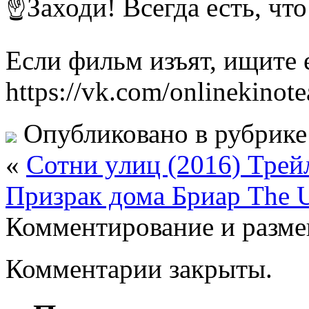
☝Заходи! Всегда есть, чт
Если фильм изъят, ищите е
https://vk.com/onlinekinote
Опубликовано в рубрик
«
Cотни yлиц (2016) Трей
Призрак дома Бриар The 
Комментирование и разме
Комментарии закрыты.