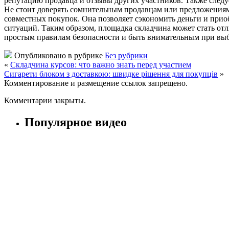
репутацию продавца и отзывы других участников. Также следу
Не стоит доверять сомнительным продавцам или предложениям
совместных покупок. Она позволяет сэкономить деньги и при
ситуаций. Таким образом, площадка складчина может стать отл
простым правилам безопасности и быть внимательным при выб
Опубликовано в рубрике
Без рубрики
«
Складчина курсов: что важно знать перед участием
Сигарети блоком з доставкою: швидке рішення для покупців
»
Комментирование и размещение ссылок запрещено.
Комментарии закрыты.
Популярное видео