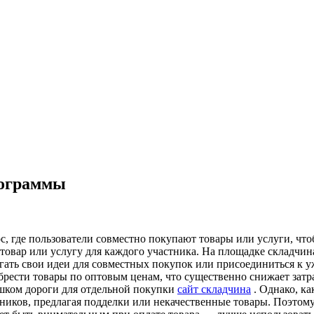
рограммы
 где пользователи совместно покупают товары или услуги, чтоб
а товар или услугу для каждого участника. На площадке складч
лагать свои идеи для совместных покупок или присоединиться 
рести товары по оптовым ценам, что существенно снижает затра
шком дороги для отдельной покупки
сайт складчина
. Однако, ка
ников, предлагая подделки или некачественные товары. Поэтому