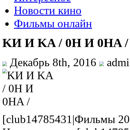
Новости кино
Фильмы онлайн
KИ И KA / 0H И 0HA /
Декабрь 8th, 2016
adm
[club14785431|Фильмы 20