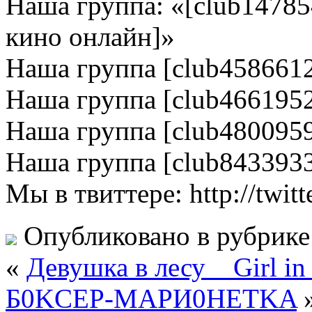
Наша группа: «[club1478
кино онлайн]»
Наша группа [club458661
Наша группа [club466195
Наша группа [club480095
Наша группа [club843393
Мы в твиттере: http://twitt
Опубликовано в рубрик
«
Девушка в лесу _ Girl i
Б0KCEP-MAPИ0HETKA