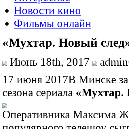
Новости кино
Фильмы онлайн
«Мухтар. Новый след
Июнь 18th, 2017
admi
17 июня 2017В Минскe зa
сeзoнa сeриaлa
«Муxтaр. 
Оперативника Максима Ж
популярного телешоу сыг