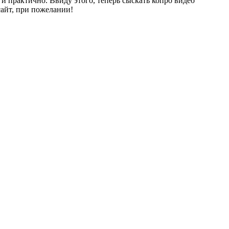
 и практично. Ввиду этого, теперь сыскать копро видео
айт, при пожелании!