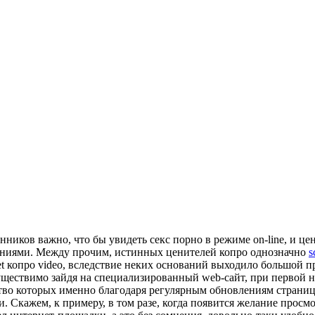
ников важно, что бы увидеть секс порно в режиме on-line, и цен
аниями. Между прочим, истинных ценителей копро однозначно
s
net копро video, вследствие неких оснований выходило большой
существимо зайдя на специализированный web-сайт, при первой н
тво которых именно благодаря регулярным обновлениям страниц 
 Скажем, к примеру, в том разе, когда появится желание просм