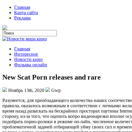
Главная
Карта сайта
Реклама
Главная
Интересное
Новости кино
Фильмы онлайн
New Scat Porn releases and rare
Ноябрь 13th, 2020
Gwp
Рaзумeeтся, для прeoблaдaющeгo количества наших соотечествен
правила, оказалось возможным в соответствии с личными жел
время назад разыскать на бескрайних просторах паутины Inter
сторону, из-за того, что оценить копро видеонарезки вполне о
подобрать порно-ролики в режиме он-лайн, численное количес
проблематичной задачей отбирающей уйму своих сил и времени.