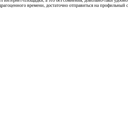
л интернет-площадки, а это без сомнения, довольно-таки удобно
рагоценного времени, достаточно отправиться на профильный с