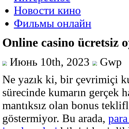
Новости кино
Фильмы онлайн
Online casino ücretsiz 
Июнь 10th, 2023
Gwp
Ne yazık ki, bir çevrimiçi
sürecinde kumarın gerçek ha
mantıksız olan bonus teklifl
göstermiyor. Bu arada,
para