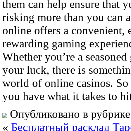
them can help ensure that y
risking more than you can af
online offers a convenient, 
rewarding gaming experienc
Whether you’re a seasoned g
your luck, there is somethin
world of online casinos. So 
you have what it takes to hi
Опубликовано в рубрик
«
Бесплатный расклад Тар