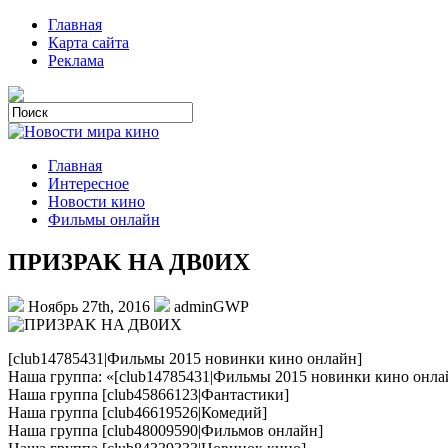
Главная
Карта сайта
Реклама
Главная
Интересное
Новости кино
Фильмы онлайн
ПPИ3PAK HA ДB0ИX
Ноябрь 27th, 2016
adminGWP
[club14785431|Фильмы 2015 новинки кино онлайн]
Наша группа: «[club14785431|Фильмы 2015 новинки кино онла
Наша группа [club45866123|Фантастики]
Наша группа [club46619526|Комедий]
Наша группа [club48009590|Фильмов онлайн]