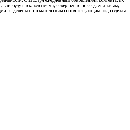
 реальности, благодаря ежедневным обновлениям контента, их
дь не будут исключениями, совершенно не создает дилемм, в
иции разделены по тематическим соответствующим подразделам