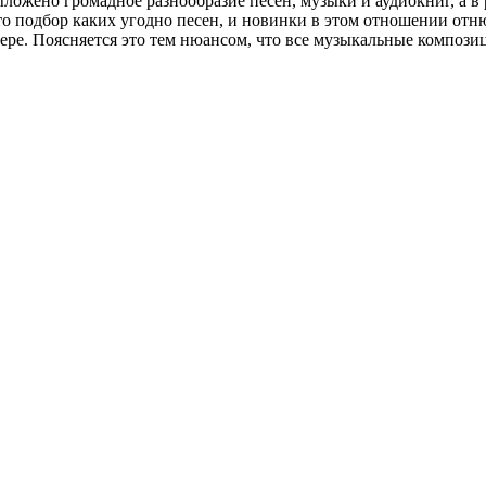
ложено громадное разнообразие песен, музыки и аудиокниг, а в
о подбор каких угодно песен, и новинки в этом отношении отню
ере. Поясняется это тем нюансом, что все музыкальные композ