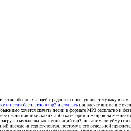
личество обычных людей с радостью прослушивает музыку в самы
ыку и песни бесплатно в mp3 и слушать
привлечет внимание очен
е объяснимо хочется скачать песни в формате MP3 бесплатно и бе
себе песни новинки, каких-либо категорий и жанров на компьютер
загрузка музыкальных композиций mp3, не занимали уйму сил и
нный прежде интернет-портал, поэтому в его отдельной признате