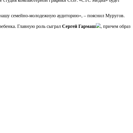
е студия компьютерной графики CGF. «СТС Медиа» будет
в нашу семейно-молодежную аудиторию», – пояснил Муругов.
ребенка. Главную роль сыграл
Сергей Гармаш
, причем образ