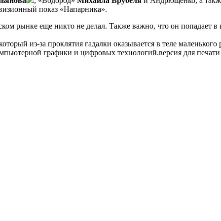
льянова
, «Водород»
Михаила Врубеля
и Андрющенко, а такж
евизионный показ «Напарника».
ском рынке еще никто не делал. Также важно, что он попадает 
торый из-за проклятия гадалки оказывается в теле маленького 
омпьютерной графики и цифровых технологий.версия для печати