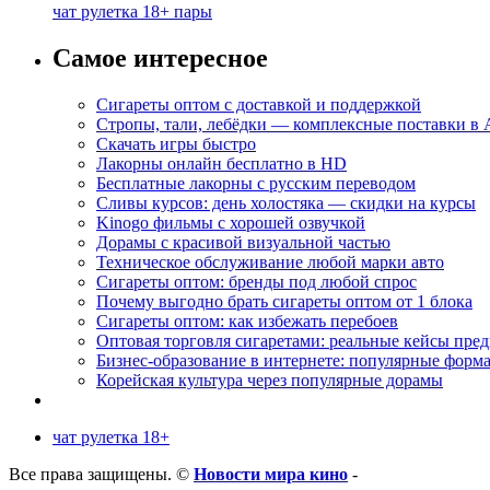
чат рулетка 18+ пары
Самое интересное
Сигареты оптом с доставкой и поддержкой
Стропы, тали, лебёдки — комплексные поставки в
Скачать игры быстро
Лакорны онлайн бесплатно в HD
Бесплатные лакорны с русским переводом
Сливы курсов: день холостяка — скидки на курсы
Kinogo фильмы с хорошей озвучкой
Дорамы с красивой визуальной частью
Техническое обслуживание любой марки авто
Сигареты оптом: бренды под любой спрос
Почему выгодно брать сигареты оптом от 1 блока
Сигареты оптом: как избежать перебоев
Оптовая торговля сигаретами: реальные кейсы пре
Бизнес-образование в интернете: популярные форм
Корейская культура через популярные дорамы
чат рулетка 18+
Все права защищены. ©
Новости мира кино
-