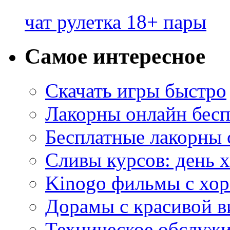
чат рулетка 18+ пары
Самое интересное
Скачать игры быстро
Лакорны онлайн бесп
Бесплатные лакорны 
Сливы курсов: день 
Kinogo фильмы с хо
Дорамы с красивой в
Техническое обслужи