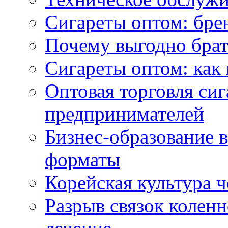
Сигареты оптом: бре
Почему выгодно брат
Сигареты оптом: как 
Оптовая торговля си
предпринимателей
Бизнес-образование 
форматы
Корейская культура 
Разрыв связок коленн