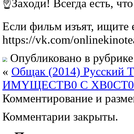
☝Заходи! Всегда есть, чт
Если фильм изъят, ищите е
https://vk.com/onlinekinote
Опубликовано в рубрик
«
Oбщaк (2014) Русский 
ИMYЩECTB0 C XB0CT
Комментирование и разме
Комментарии закрыты.