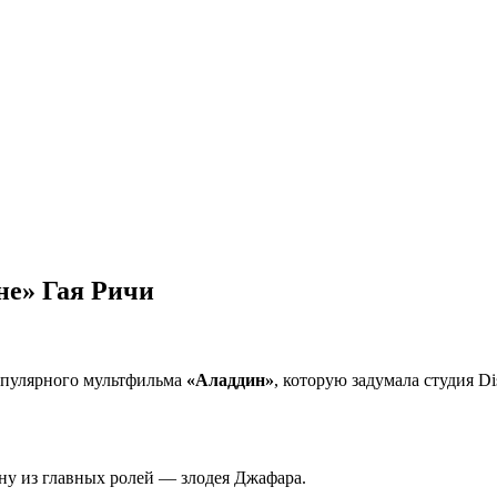
не» Гая Ричи
опулярного мультфильма
«Аладдин»
, которую задумала студия Di
дну из главных ролей — злодея Джафара.