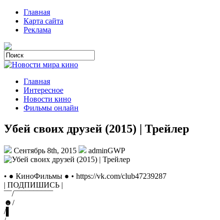
Главная
Карта сайта
Реклама
Главная
Интересное
Новости кино
Фильмы онлайн
Убей своих друзей (2015) | Трейлер
Сентябрь 8th, 2015
adminGWP
• ● КиноФильмы ● • https://vk.com/club47239287
| ПОДПИШИСЬ |
¯¯/¯¯¯¯¯¯¯¯¯¯
☻/
/▌