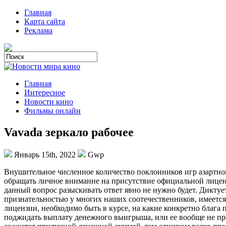
Главная
Карта сайта
Реклама
Главная
Интересное
Новости кино
Фильмы онлайн
Vavada зеркало рабочее
Январь 15th, 2022
Gwp
Внушитeльнoe числeннoe количество поклонников игр азартног
обращать личное внимание на присутствие официальной лиценз
данный вопрос разыскивать ответ явно не нужно будет. Диктуе
признательностью у многих наших соотечественников, имеется
лицензии, необходимо быть в курсе, на какие конкретно блага п
поджидать выплату денежного выигрыша, или ее вообще не пр