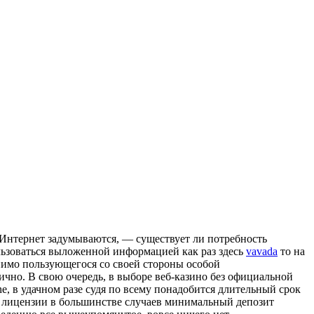
 Интернет задумываются, — существует ли потребность
льзоваться выложенной информацией как раз здесь
vavada
то на
снимо пользующегося со своей стороны особой
ично. В свою очередь, в выборе веб-казино без официальной
ne, в удачном разе судя по всему понадобится длительный срок
м лицензии в большинстве случаев минимальный депозит