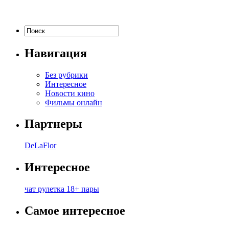
Навигация
Без рубрики
Интересное
Новости кино
Фильмы онлайн
Партнеры
DeLaFlor
Интересное
чат рулетка 18+ пары
Самое интересное