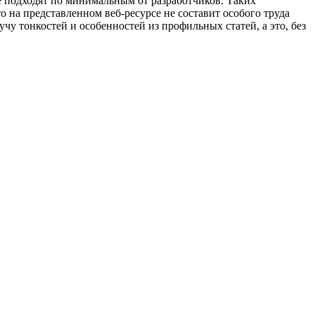
не подходят по минимальным от разработчиков. Таких
о на представленном веб-ресурсе не составит особого труда
чу тонкостей и особенностей из профильных статей, а это, без