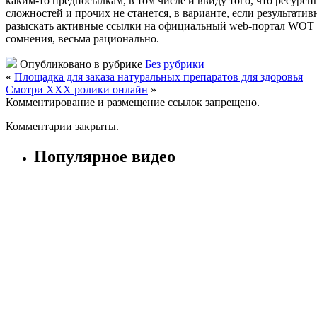
каким-то предпосылкам, в том числе и ввиду того, что ресурс
сложностей и прочих не станется, в варианте, если результати
разыскать активные ссылки на официальный web-портал WOT (Wor
сомнения, весьма рационально.
Опубликовано в рубрике
Без рубрики
«
Площадка для заказа натуральных препаратов для здоровья
Смотри ХХХ ролики онлайн
»
Комментирование и размещение ссылок запрещено.
Комментарии закрыты.
Популярное видео