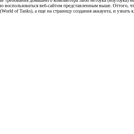
ные требования домашнего компьютера либо нетбука (ноутбука) 
вно воспользоваться веб-сайтом представленным выше. Оттого, чт
ld of Tanks), а еще на страницу создания аккаунта, и узнать ку