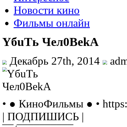
Новости кино
Фильмы онлайн
YбuTь Чeл0BekA
Декабрь 27th, 2014
ad
• ● КиноФильмы ● • https
| ПОДПИШИСЬ |