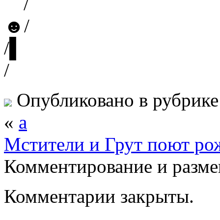
¯¯/¯¯¯¯¯¯¯¯¯¯
☻/
/▌
/
Опубликовано в рубрик
«
а
Мстители и Грут поют ро
Комментирование и разме
Комментарии закрыты.