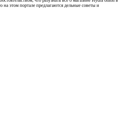
стоятельством, что разузнать все о магазине Hydra onion в
о на этом портале предлагаются дельные советы и