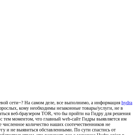
евой сети~? На самом деле, все выполнимо, а информация
hydra
взрослых, кому необходимы незаконные товары/услуги, не в
ваться веб-браузером TOR, что бы пройти на Гидру для решения
 с тем моментом, что главный web-сайт Гидры выявляется им
е численное количество наших соотечественников не
гу и не выявиться обставленными. По сути спастись от