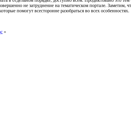
ь в отдельном порядке, доступно всем. Продиктовано это тем об
овершенно не затруднение на тематическом портале. Заметим, чт
оторые помогут всесторонне разобраться во всех особенностях.
ос
»