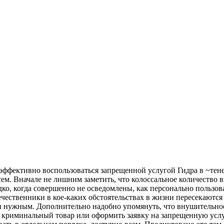
 эффективно воспользоваться запрещенной услугой Гидра в ~тен
сем. Вначале не лишним заметить, что колоссальное количество 
едко, когда совершенно не осведомлены, как персонально пользо
чественники в кое-каких обстоятельствах в жизни пересекаются
бы нужным. Дополнительно надобно упомянуть, что внушительно
 криминальный товар или оформить заявку на запрещенную услу