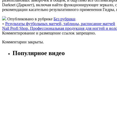
разноплановых заморочек в общем, и ощутимо все оптимизироват
Darknet (Даркнет), включая найти функционирующее зеркало, с
рекомендации касательно результативного применения Гидры, к
Опубликовано в рубрике
Без рубрики
«
Результаты футбольных матчей, таблицы, расписание матчей
Nail Profi Shop. Профессиональная продукция для ногтей и вол
Комментирование и размещение ссылок запрещено.
Комментарии закрыты.
Популярное видео