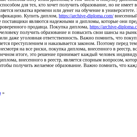
 способом для тех, кто хочет получить образование, но не имее
ляется нехватка времени или денег на обучение в университете
алификацию. Купить диплом,
https://archive-diploma.com/
внесенный 
е поставщики являются надежными и дипломы, которые они пред
 проверенного продавца. Покупка диплома,
https://archive-diploma.
 человеку получить образование и повысить свои шансы на рынк
или даже уголовная ответственность. Важно помнить, что покупк
ется преступлением и наказывается законом. Поэтому перед тем,
несмотря на все риски, покупка диплома, внесенного в реестр, в
онечном итоге, это решение принимает каждый человек индивиду
диплома, внесенного в реестр, является спорным вопросом, кот
, чтобы получить желаемое образование. Важно помнить, что каж
ю
»