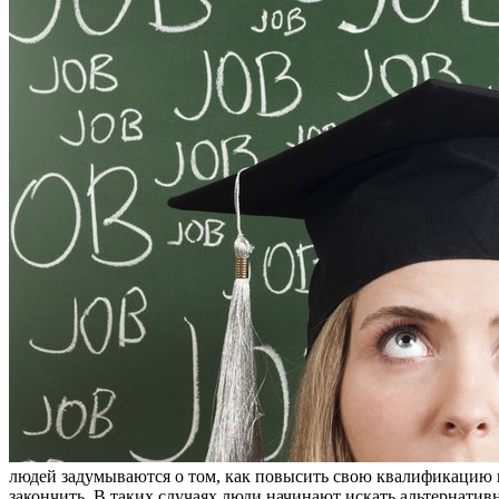
людей задумываются о том, как повысить свою квалификацию и
закончить. В таких случаях люди начинают искать альтернатив