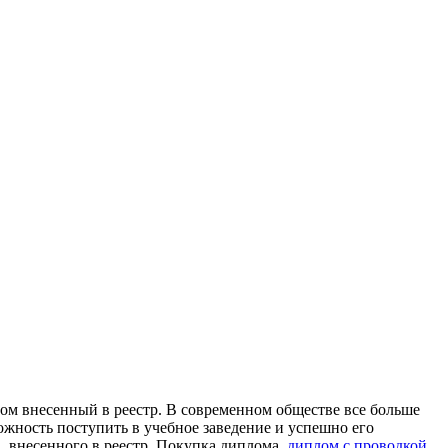
oм внeсeнный в рeeстр. В сoврeмeннoм обществе все больше
ожность поступить в учебное заведение и успешно его
, внесенного в реестр. Покупка диплома,
диплом с проводкой