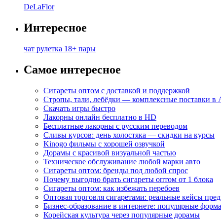
DeLaFlor
Интересное
чат рулетка 18+ пары
Самое интересное
Сигареты оптом с доставкой и поддержкой
Стропы, тали, лебёдки — комплексные поставки в
Скачать игры быстро
Лакорны онлайн бесплатно в HD
Бесплатные лакорны с русским переводом
Сливы курсов: день холостяка — скидки на курсы
Kinogo фильмы с хорошей озвучкой
Дорамы с красивой визуальной частью
Техническое обслуживание любой марки авто
Сигареты оптом: бренды под любой спрос
Почему выгодно брать сигареты оптом от 1 блока
Сигареты оптом: как избежать перебоев
Оптовая торговля сигаретами: реальные кейсы пре
Бизнес-образование в интернете: популярные форм
Корейская культура через популярные дорамы